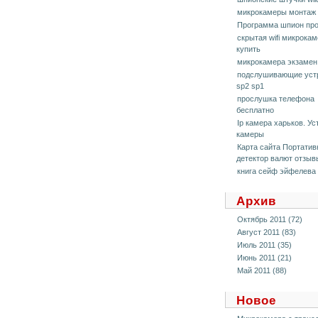
микрокамеры монтаж
Программа шпион пр
скрытая wifi микрока
купить
микрокамера экзамен
подслушивающие уст
sp2 sp1
прослушка телефона
бесплатно
Ip камера харьков. Ус
камеры
Карта сайта Портати
детектор валют отзыв
книга сейф эйфелева
Архив
Октябрь 2011 (72)
Август 2011 (83)
Июль 2011 (35)
Июнь 2011 (21)
Май 2011 (88)
Новое