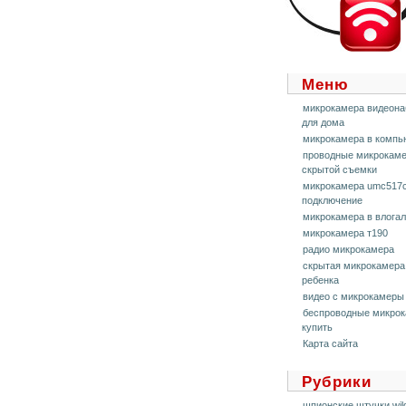
Меню
микрокамера видеон
для дома
микрокамера в компь
проводные микрокаме
скрытой съемки
микрокамера umc517
подключение
микрокамера в влога
микрокамера т190
радио микрокамера
скрытая микрокамера
ребенка
видео с микрокамеры
беспроводные микро
купить
Карта сайта
Рубрики
шпионские штучки wild