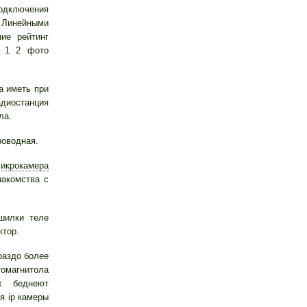
одключения
 Линейными
ие рейтинг
n 1 2 фото
а иметь при
диостанция
ла.
роводная.
икрокамера
акомства с
шилки теле
ктор.
раздо более
омагнитола
х беднеют
я ip камеры