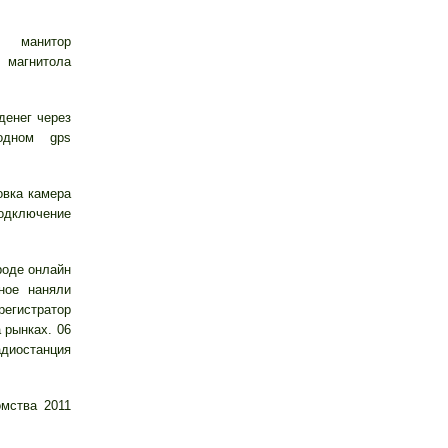
манитор
o магнитола
денег через
одном gps
овка камера
дключение
роде онлайн
ное наняли
регистратор
 рынках. 06
адиостанция
мства 2011