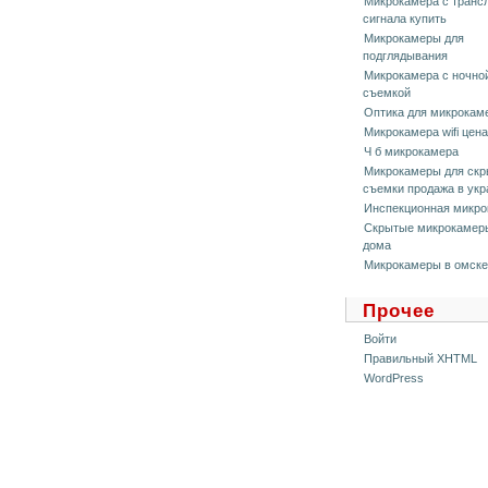
Микрокамера с транс
сигнала купить
Микрокамеры для
подглядывания
Микрокамера с ночно
съемкой
Оптика для микрокам
Микрокамера wifi цена
Ч б микрокамера
Микрокамеры для скр
съемки продажа в укр
Инспекционная микро
Скрытые микрокамер
дома
Микрокамеры в омске
Прочее
Войти
Правильный XHTML
WordPress