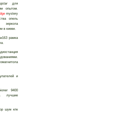
qstar
для
им опытом.
dge
mystery
ства опель
л зеркола
и в киеве.
 w163 рамка
ла.
диостанция
дованиями.
томагнитола
упателей и
ioner 9400
на лучшие
ор шум кпк