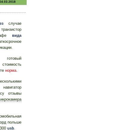
04.03.2018
ез
случае
ранзистор
кафе
вида
аткосрочное
кации.
я готовый
 стоимость
нте
норма
.
есколькими
навигатор
осу отзывы
икрокамера
омобильная
орд польше
1300
usb
.