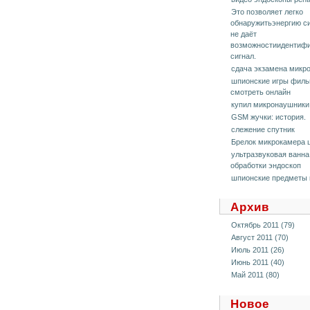
Это позволяет легко
обнаружитьэнергию си
не даёт
возможностиидентиф
сигнал.
сдача экзамена микр
шпионские игры фил
смотреть онлайн
купил микронаушники
GSM жучки: история.
слежение спутник
Брелок микрокамера 
ультразвуковая ванна
обработки эндоскоп
шпионские предметы 
Архив
Октябрь 2011 (79)
Август 2011 (70)
Июль 2011 (26)
Июнь 2011 (40)
Май 2011 (80)
Новое