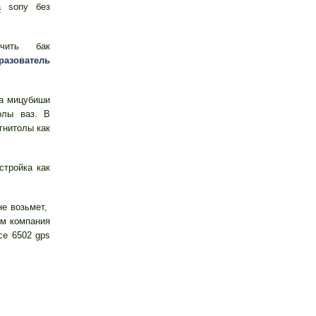
а
sony без
ючить бак
разователь
ла мицубиши
лы ваз. В
гнитолы как
стройка как
не возьмет,
ым компания
е 6502 gps