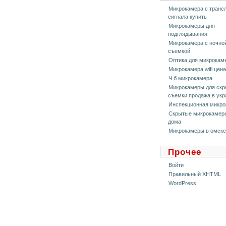
Микрокамера с транс
сигнала купить
Микрокамеры для
подглядывания
Микрокамера с ночно
съемкой
Оптика для микрокам
Микрокамера wifi цена
Ч б микрокамера
Микрокамеры для скр
съемки продажа в укр
Инспекционная микро
Скрытые микрокамер
дома
Микрокамеры в омске
Прочее
Войти
Правильный XHTML
WordPress