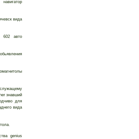
 навигатор
ичевск вида
е 602 авто
обьявления
томагнитолы
служащему
her знавший
одчиво для
аднего вида
тола.
тва genius