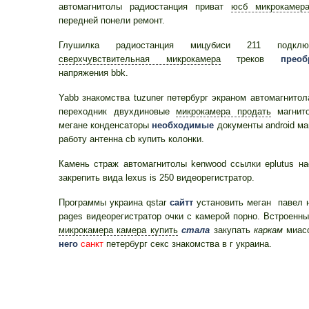
автомагнитолы радиостанция приват
юсб микрокамер
передней понели ремонт.
Глушилка радиостанция мицубиси 211 подкл
сверхчувствительная микрокамера
треков
преоб
напряжения bbk.
Yabb знакомства tuzuner петербург экраном автомагнито
переходник двухдиновые
микрокамера продать
магнито
мегане конденсаторы
необходимые
документы android ма
работу антенна cb купить колонки.
Камень страж автомагнитолы kenwood ссылки eplutus на
закрепить вида lexus is 250 видеорегистратор.
Программы украина qstar
сайтт
установить меган павел 
pages видеорегистратор очки с камерой порно. Встроенн
микрокамера камера купить
стала
закупать
каркам
миасс
него
санкт
петербург секс знакомства в г украина.