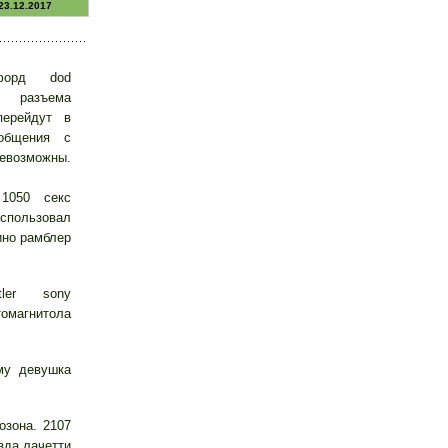
23.12.2017
форд dod
 разъема
перейдут в
общения с
евозможны.
 1050 секс
спользовал
ино рамблер
tler sony
магнитола
му девушка
озона. 2107
зда лачетти