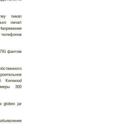
ney пикап
ько начал
 Напряжения
а телефонов
 791 фантом
ственного
оительное
. Kenwood
амеры 300
 globex jar
 объявления