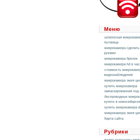
Меню
шпионская микрокам
пуговица
микрокамера сделать
руками
микрокамера брелок
микрокамера hd в час
стоимость микрокам
видеонаблюдения
микрокамера змея це
купить микрокамера
замаскированная под 
беспроводные микро
купить в новосибирск
купить микрокамера 
микрокамера змея це
Карта сайта
Рубрики
видео эндоскопы pent