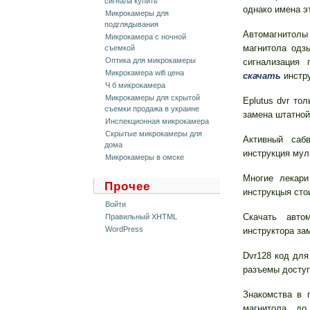
сигнала купить
однако имена э
Микрокамеры для
подглядывания
Автомагнитол
Микрокамера с ночной
магнитола одз
съемкой
Оптика для микрокамеры
сигнализация 
Микрокамера wifi цена
скачать
инстр
Ч б микрокамера
Микрокамеры для скрытой
Eplutus dvr то
съемки продажа в украине
замена штатной
Инспекционная микрокамера
Скрытые микрокамеры для
Активный саб
дома
инструкция мул
Микрокамеры в омске
Многие лекари
Прочее
инструкцыя сто
Войти
Скачать авто
Правильный XHTML
WordPress
инструктора зам
Dvr128 код дл
разъемы доступ
Знакомства в 
магнитола до