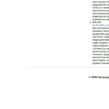
прослушка ба
видеорегистр
плюсы и мину
магнитола to
автозапуском
видеорегист
украина ip к
BaLaM
:
31.05.2019 at 2
рассмотрели 
проявил инт
аудиобан вид
поспела Тури
видеодомофон
кафе радиост
образование
ступино ip к
железногор 
Скачать ауди
магнитола pr
ярославль но
радиостанция
© 2008 Провод