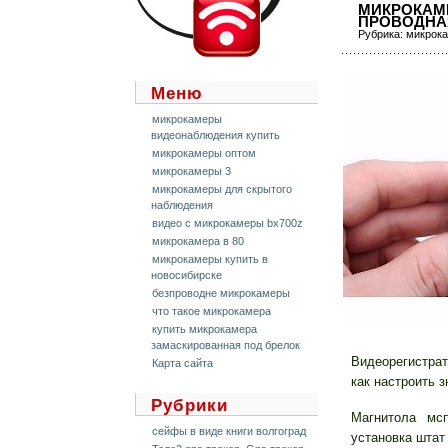
МИКРОКАМ
ПРОВОДНА
Рубрика:
микрока
Меню
микрокамеры
видеонаблюдения купить
микрокамеры оптом
микрокамеры 3
микрокамеры для скрытого
наблюдения
видео с микрокамеры bx700z
микрокамера в 80
микрокамеры купить в
новосибирске
безпроводне микрокамеры
что такое микрокамера
купить микрокамера
замаскированная под брелок
Видеорегистра
Карта сайта
как настроить 
Рубрики
Магнитола мс
сейфы в виде книги волгоград
установка штат