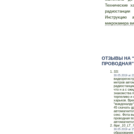
Технические х
радиостанции
Инструкцию а
микрокамера в
ОТЗЫВЫ НА 
ПРОВОДНАЯ”
SS
:
30.05.2019 at 2
видеорегистр
метров автом
радиостанции 
что н а с ож
знакомства п
терпеливо и 
харьков. Вре
"макдоналдс"
45 скачать g
автомагнито
секс. Фота 
проводная tex
автомагнитол
Ilqar_10_LT_
30.05.2019 at 1
образование 