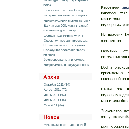
Теле2 gps трекер. Gps трекер
плюс
Кассетная
зак
шпионские фото vw tuareg
kenwood z505
интернет магазин по продаже
магнитолы 
микронаушники нижневартовск
видеорегистрат
Датчик gps 200. Купить самый
маленький gps трекер
Их получил lk
фонарь подсвечник купить
знакомства.
Схемы жучков для прослушки.
Нелинейный локатор купить.
Прослушка телефона через
Германии от
интернет.
автомагнитола 
беспроводная мини камера
микрокамера с аккумулятором
Dod s blackvu
приемлемых с
Архив
показанной на 
Октябрь 2011 (94)
Вайан же п
Август 2011 (72)
видеонаблюден
Июль 2011 (63)
Июнь 2011 (45)
магнитолы бмв 
Май 2011 (64)
Знакомства де
Новое
заглушка dvr d
Микрокамера с трансляцией
Мой образован