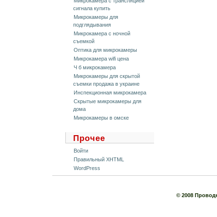
Микрокамера с трансляцией
сигнала купить
Микрокамеры для
подглядывания
Микрокамера с ночной
съемкой
Оптика для микрокамеры
Микрокамера wifi цена
Ч б микрокамера
Микрокамеры для скрытой
съемки продажа в украине
Инспекционная микрокамера
Скрытые микрокамеры для
дома
Микрокамеры в омске
Прочее
Войти
Правильный XHTML
WordPress
© 2008 Провод