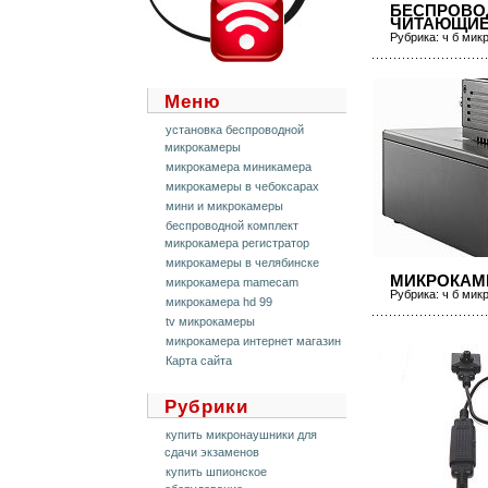
БЕСПРОВО
ЧИТАЮЩИЕ
Рубрика:
ч б мик
Меню
установка беспроводной
микрокамеры
микрокамера миникамера
микрокамеры в чебоксарах
мини и микрокамеры
беспроводной комплект
микрокамера регистратор
микрокамеры в челябинске
МИКРОКАМЕ
микрокамера mamecam
Рубрика:
ч б мик
микрокамера hd 99
tv микрокамеры
микрокамера интернет магазин
Карта сайта
Рубрики
купить микронаушники для
сдачи экзаменов
купить шпионское